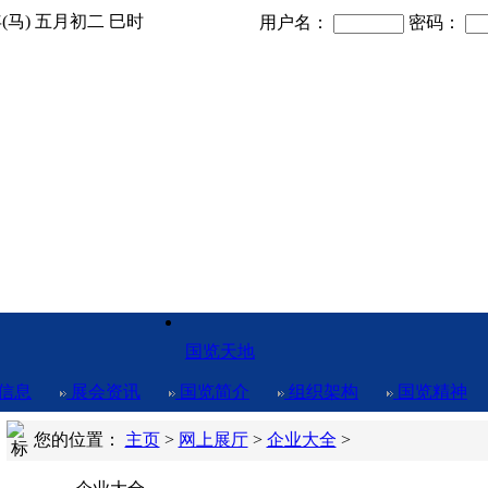
年(马) 五月初二 巳时
用户名：
密码：
国览天地
信息
展会资讯
国览简介
组织架构
国览精神
您的位置：
主页
>
网上展厅
>
企业大全
>