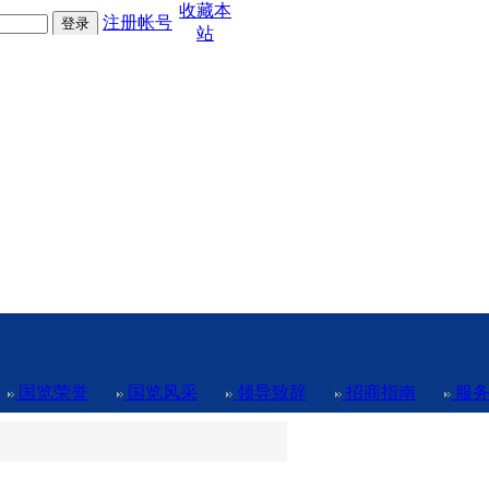
收藏本
注册帐号
站
国览荣誉
国览风采
领导致辞
招商指南
服务