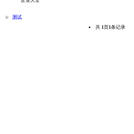
企业大全
测试
共
1
页
1
条记录